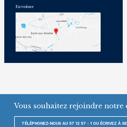
En voiture
Vous souhaitez rejoindre notre 
TÉLÉPHONEZ-NOUS AU 57 12 57 - 1 OU ÉCRIVEZ À