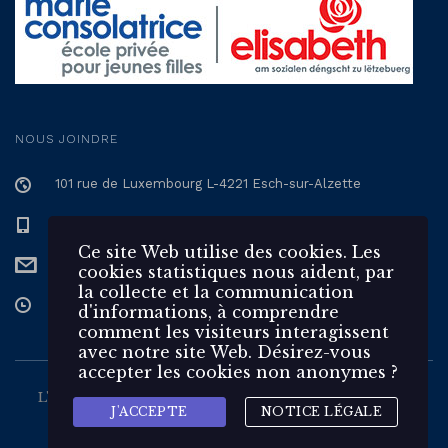
NOUS JOINDRE
101 rue de Luxembourg L-4221 Esch-sur-Alzette
+352 57 12 57 - 1
Ce site Web utilise des cookies. Les
secretariat@epmc.lu
cookies statistiques nous aident, par
la collecte et la communication
Du Lundi au Vendredi de 7h30 à 17h
d'informations, à comprendre
comment les visiteurs interagissent
avec notre site Web. Désirez-vous
accepter les cookies non anonymes ?
L'École Privée Marie Consolatrice est une école pour
J'ACCEPTE
NOTICE LÉGALE
jeunes filles du
groupe 🌹 elisabeth
Notice légale