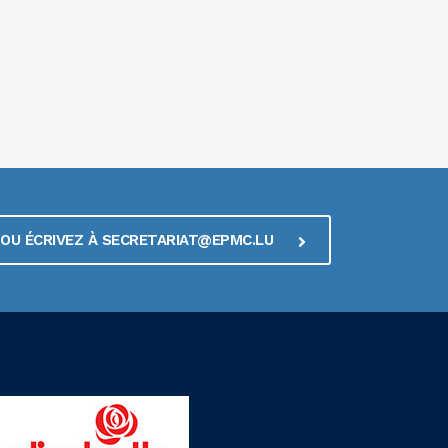
1 OU ÉCRIVEZ À SECRETARIAT@EPMC.LU