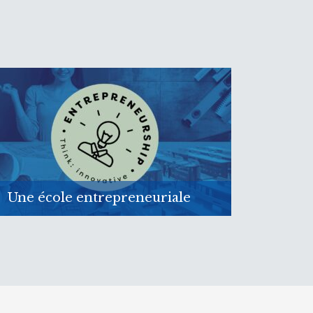
Une école entrepreneuriale
L’EPMC est l’un des 4 lycée labellisé
entrepreuneurial school
En savoir plus