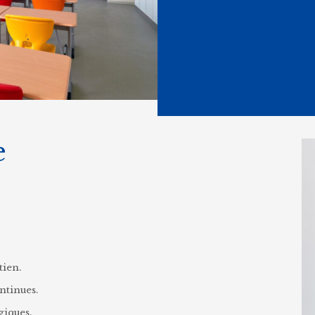
e
ien.
ntinues.
iques.