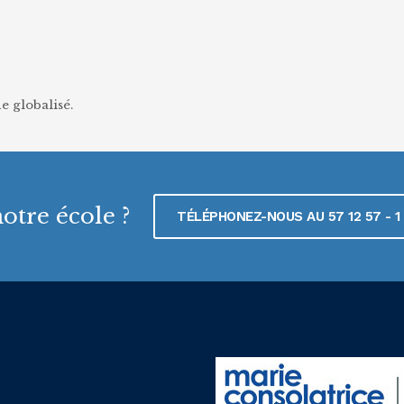
e globalisé.
otre école ?
TÉLÉPHONEZ-NOUS AU 57 12 57 - 