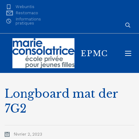
Webuntis
Restomaco
Informations
pratiques
EPMC
Longboard mat der
7G2
février 2, 2023