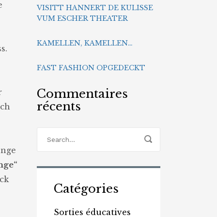
e
VISITT HANNERT DE KULISSE
VUM ESCHER THEATER
KAMELLEN, KAMELLEN…
s.
FAST FASHION OPGEDECKT
Commentaires
r
récents
sch
enge
nge“
éck
Catégories
Sorties éducatives