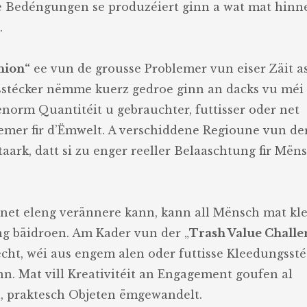
 Bedéngungen se produzéiert ginn a wat mat hinn
.
hion“
ee vun de grousse Problemer vun eiser Zäit as
ngsstécker nëmme kuerz gedroe ginn an dacks vu méi
 enorm Quantitéit u gebrauchter, futtisser oder net
emer fir d’Ëmwelt. A verschiddene Regioune vun de
aark, datt si zu enger reeller Belaaschtung fir Mën
net eleng verännere kann, kann all Mënsch mat kl
ng bäidroen. Am Kader vun der „
Trash Value Challe
echt, wéi aus engem alen oder futtisse Kleedungsst
n. Mat vill Kreativitéit an Engagement goufen al
l, praktesch Objeten ëmgewandelt.