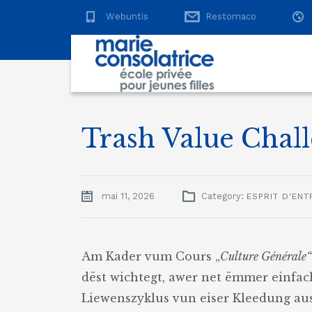
Webuntis
Restomaco
Trash Value Chall
mai 11, 2026
Category:
ESPRIT D'ENT
Am Kader vum Cours „
Culture Générale
dëst wichtegt, awer net ëmmer einfa
Liewenszyklus vun eiser Kleedung au