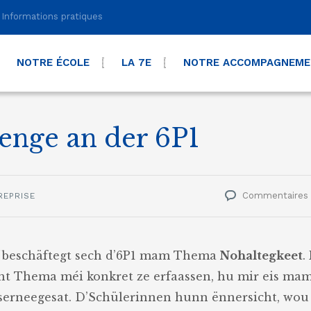
Informations pratiques
NOTRE ÉCOLE
LA 7E
NOTRE ACCOMPAGNEM
enge an der 6P1
Commentaires
REPRISE
“
beschäftegt sech d’6P1 mam Thema
Nohaltegkeet
.
cht Thema méi konkret ze erfaassen, hu mir eis ma
serneegesat. D’Schülerinnen hunn ënnersicht, wou