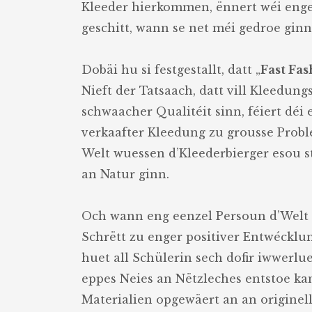
Kleeder hierkommen, ënnert wéi enge
geschitt, wann se net méi gedroe ginn
Dobäi hu si festgestallt, datt „
Fast Fas
Nieft der Tatsaach, datt vill Kleedu
schwaacher Qualitéit sinn, féiert déi
verkaafter Kleedung zu grousse Probl
Welt wuessen d’Kleederbierger esou st
an Natur ginn.
Och wann eng eenzel Persoun d’Welt 
Schrëtt zu enger positiver Entwécklu
huet all Schülerin sech dofir iwwerlu
eppes Neies an Nëtzleches entstoe kan
Materialien opgewäert an an originel