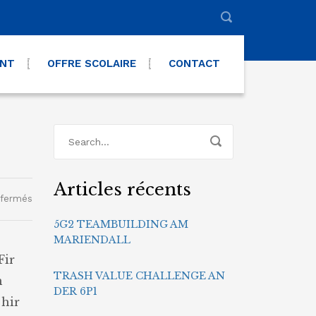
ENT
OFFRE SCOLAIRE
CONTACT
Articles récents
sur
 fermés
Trash
5G2 TEAMBUILDING AM
Value
MARIENDALL
Challenge
an
 Fir
der
TRASH VALUE CHALLENGE AN
m
6P1
DER 6P1
 hir