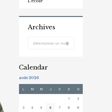
L'école
Archives
Archives
Sélectionner un mois
Calendar
août 2026
L
M
M
J
V
S
D
1
2
3
4
5
6
7
8
9