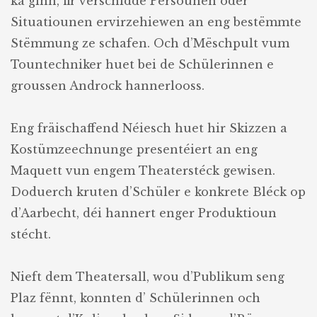
ka ginn, fir verschidde Persounen oder
Situatiounen ervirzehiewen an eng bestëmmte
Stëmmung ze schafen. Och d’Mëschpult vum
Tountechniker huet bei de Schülerinnen e
groussen Androck hannerlooss.
Eng fräischaffend Néiesch huet hir Skizzen a
Kostümzeechnunge presentéiert an eng
Maquett vun engem Theaterstéck gewisen.
Doduerch kruten d’Schüler e konkrete Bléck op
d’Aarbecht, déi hannert enger Produktioun
stécht.
Nieft dem Theatersall, wou d’Publikum seng
Plaz fënnt, konnten d’ Schülerinnen och