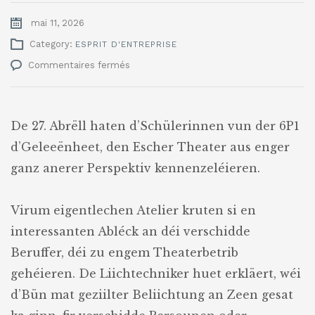
mai 11, 2026
Category:
ESPRIT D'ENTREPRISE
sur
Commentaires fermés
Visitt
hannert
de
Kulisse
De 27. Abrëll haten d’Schülerinnen vun der 6P1
vum
d’Geleeënheet, den Escher Theater aus enger
Escher
Theater
ganz anerer Perspektiv kennenzeléieren.
Virum eigentlechen Atelier kruten si en
interessanten Abléck an déi verschidde
Beruffer, déi zu engem Theaterbetrib
gehéieren. De Liichtechniker huet erkläert, wéi
d’Bün mat geziilter Beliichtung an Zeen gesat