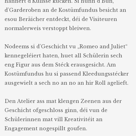
hannert d’Kulisse kucken. Si hunn d’Bün,
d’Garderoben an de Kostümfundus besicht an
esou Beräicher entdeckt, déi de Visiteuren
normalerweis verstoppt bleiwen.
Nodeems si d’Geschicht vu „Romeo and Juliet“
kennegeléiert haten, huet all Schülerin sech
eng Figur aus dem Stéck erausgesicht. Am
Kostümfundus hu si passend Kleedungsstécker
ausgewielt a sech no an no an hir Roll agelieft.
Den Atelier ass mat klengen Zeenen aus der
Geschicht ofgeschloss ginn, déi vun de
Schülerinnen mat vill Kreativitéit an
Engagement nogespillt goufen.