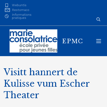
Webuntis
Restomaco
Informations
pratiques
EPMC
Visitt hannert de
Kulisse vum Escher
Theater