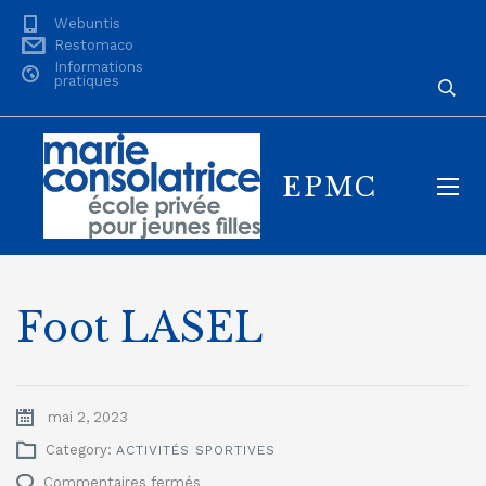
Webuntis
Restomaco
Informations
pratiques
EPMC
Foot LASEL
mai 2, 2023
Category:
ACTIVITÉS SPORTIVES
sur
Commentaires fermés