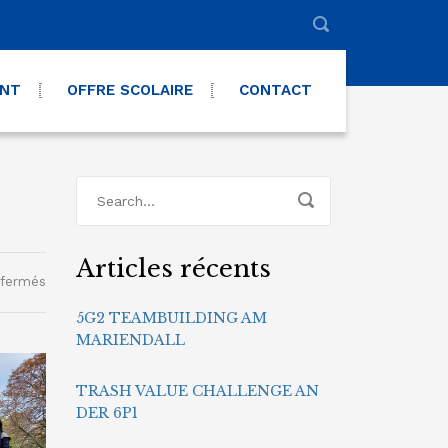
ENT
OFFRE SCOLAIRE
CONTACT
Articles récents
sur
 fermés
Week-
5G2 TEAMBUILDING AM
end
MARIENDALL
des
7èmes
TRASH VALUE CHALLENGE AN
DER 6P1