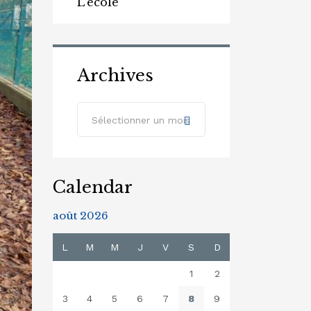
L'école
Archives
Archives
Sélectionner un mois
Calendar
août 2026
L
M
M
J
V
S
D
1
2
3
4
5
6
7
8
9