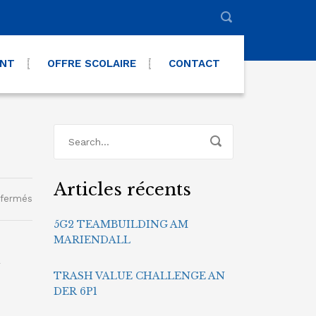
ENT
OFFRE SCOLAIRE
CONTACT
Articles récents
sur
 fermés
Talent
5G2 TEAMBUILDING AM
Check
MARIENDALL
avec
la
a
5G3
TRASH VALUE CHALLENGE AN
DER 6P1