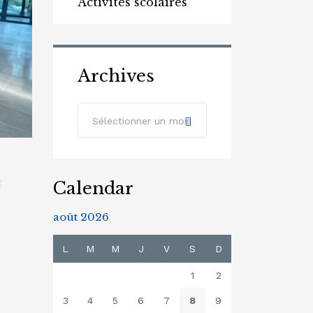
Activités scolaires
Archives
Archives
Sélectionner un mois
Calendar
E
août 2026
L
M
M
J
V
S
D
1
2
3
4
5
6
7
8
9