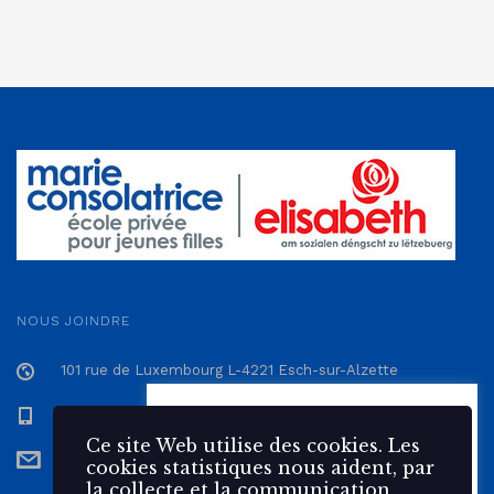
NOUS JOINDRE
101 rue de Luxembourg L-4221 Esch-sur-Alzette
+352 57 12 57 - 1
Ce site Web utilise des 🍪
cookies. Les cookies statistiques
Ce site Web utilise des cookies. Les
secretariat@epmc.lu
nous aident, par la collecte et la
cookies statistiques nous aident, par
communication d'informations,
la collecte et la communication