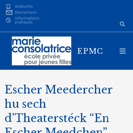
Webuntis
Restomaco
Informations
pratiques
EPMC
Escher Meedercher
hu sech
d’Theaterstéck “En
Escher Meedchen”