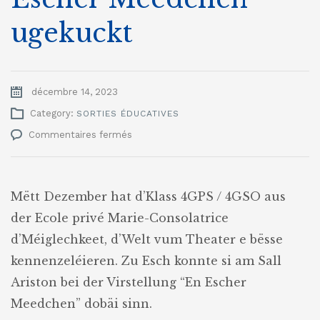
ugekuckt
décembre 14, 2023
Category:
SORTIES ÉDUCATIVES
sur
Commentaires fermés
Escher
Meedercher
hu
sech
Mëtt Dezember hat d’Klass 4GPS / 4GSO aus
d’Theaterstéck
der Ecole privé Marie-Consolatrice
“En
Escher
d’Méiglechkeet, d’Welt vum Theater e bësse
Meedchen”
kennenzeléieren. Zu Esch konnte si am Sall
ugekuckt
Ariston bei der Virstellung “En Escher
Meedchen” dobäi sinn.