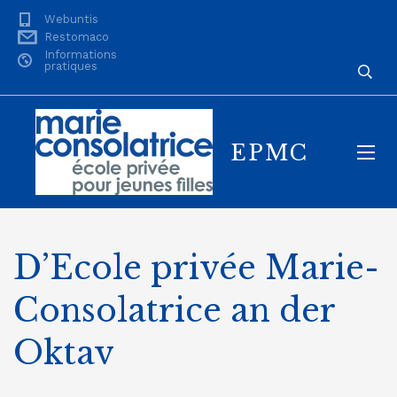
Webuntis
Restomaco
Informations
pratiques
EPMC
D’Ecole privée Marie-
Consolatrice an der
Oktav