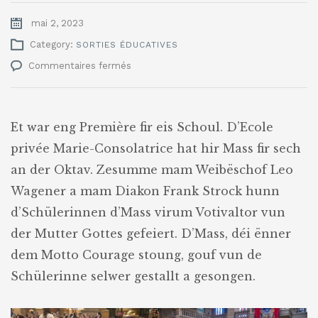
mai 2, 2023
Category:
SORTIES ÉDUCATIVES
sur
Commentaires fermés
D’Ecole
privée
Marie-
Consolatrice
Et war eng Première fir eis Schoul. D’Ecole
an
privée Marie-Consolatrice hat hir Mass fir sech
der
Oktav
an der Oktav. Zesumme mam Weibëschof Leo
Wagener a mam Diakon Frank Strock hunn
d’Schülerinnen d’Mass virum Votivaltor vun
der Mutter Gottes gefeiert. D’Mass, déi ënner
dem Motto Courage stoung, gouf vun de
Schülerinne selwer gestallt a gesongen.