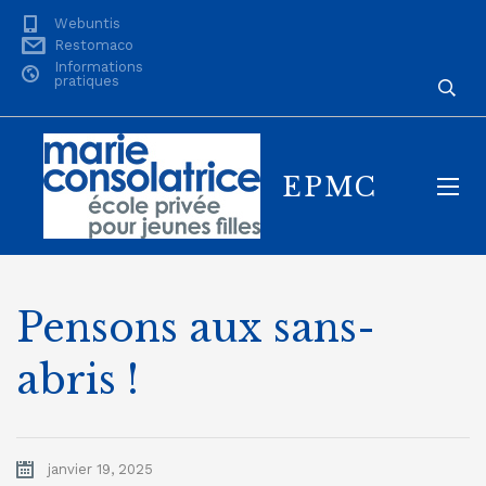
Webuntis
Restomaco
Informations
pratiques
EPMC
Pensons aux sans-
abris !
janvier 19, 2025