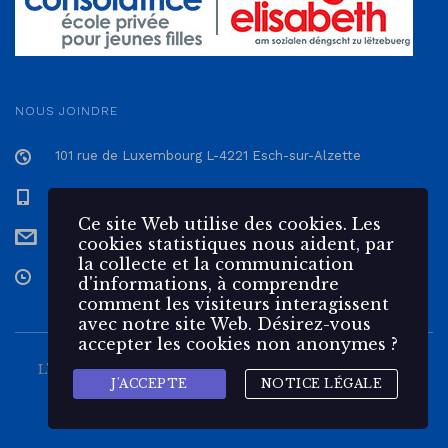
NOUS JOINDRE
101 rue de Luxembourg L-4221 Esch-sur-Alzette
+352 57 12 57 - 1
Ce site Web utilise des cookies. Les
secretariat@epmc.lu
cookies statistiques nous aident, par
la collecte et la communication
Du Lundi au Vendredi de 7h30 à 17h
d'informations, à comprendre
comment les visiteurs interagissent
avec notre site Web. Désirez-vous
accepter les cookies non anonymes ?
L'École Privée Marie Consolatrice est une école pour
J'ACCEPTE
NOTICE LÉGALE
jeunes filles du
groupe 🌹 elisabeth
Notice légale