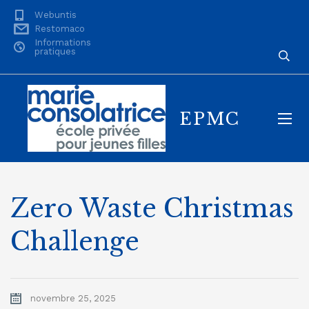
Webuntis
Restomaco
Informations
pratiques
EPMC
Zero Waste Christmas
Challenge
novembre 25, 2025