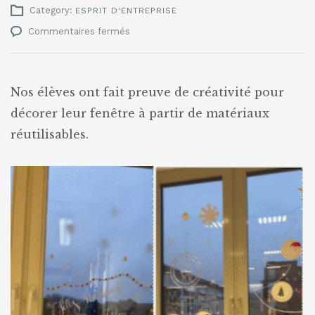
Category:
ESPRIT D'ENTREPRISE
sur
Commentaires fermés
Zero
Waste
Christmas
Challenge
Nos élèves ont fait preuve de créativité pour
décorer leur fenêtre à partir de matériaux
réutilisables.