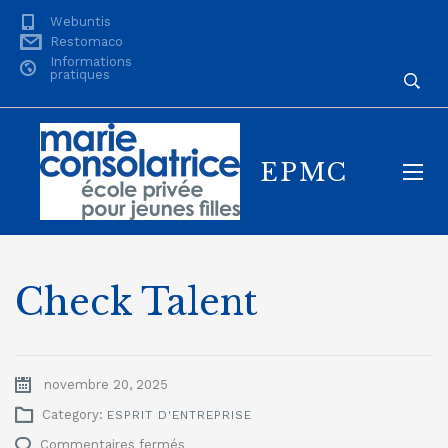
Webuntis
Restomaco
Informations
pratiques
EPMC
Check Talent
novembre 20, 2025
Category:
ESPRIT D'ENTREPRISE
sur
Commentaires fermés