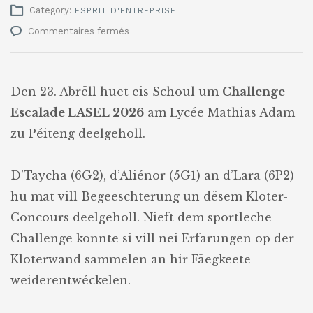
Category:
ESPRIT D'ENTREPRISE
sur
Commentaires fermés
Challenge
Escalade
LASEL
2026
Den 23. Abrëll huet eis Schoul um
Challenge
Escalade LASEL 2026
am Lycée Mathias Adam
zu Péiteng deelgeholl.
D’Taycha (6G2), d’Aliénor (5G1) an d’Lara (6P2)
hu mat vill Begeeschterung un dësem Kloter-
Concours deelgeholl. Nieft dem sportleche
Challenge konnte si vill nei Erfarungen op der
Kloterwand sammelen an hir Fäegkeete
weiderentwéckelen.