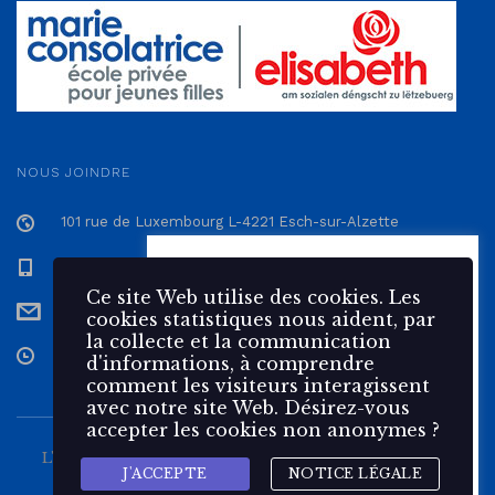
NOUS JOINDRE
101 rue de Luxembourg L-4221 Esch-sur-Alzette
+352 57 12 57 - 1
Ce site Web utilise des 🍪
cookies. Les cookies statistiques
Ce site Web utilise des cookies. Les
secretariat@epmc.lu
nous aident, par la collecte et la
cookies statistiques nous aident, par
communication d'informations,
la collecte et la communication
à comprendre comment les
Du Lundi au Vendredi de 7h30 à 17h
d'informations, à comprendre
visiteurs interagissent avec
comment les visiteurs interagissent
notre site Web.
avec notre site Web. Désirez-vous
accepter les cookies non anonymes ?
Accepter
Rejeter
L'École Privée Marie Consolatrice est une école pour
J'ACCEPTE
NOTICE LÉGALE
Gestion des cookies
jeunes filles du
groupe 🌹 elisabeth