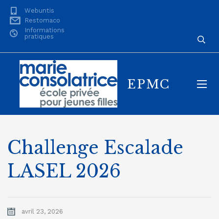
Webuntis
Restomaco
Informations
pratiques
EPMC
Challenge Escalade
LASEL 2026
avril 23, 2026