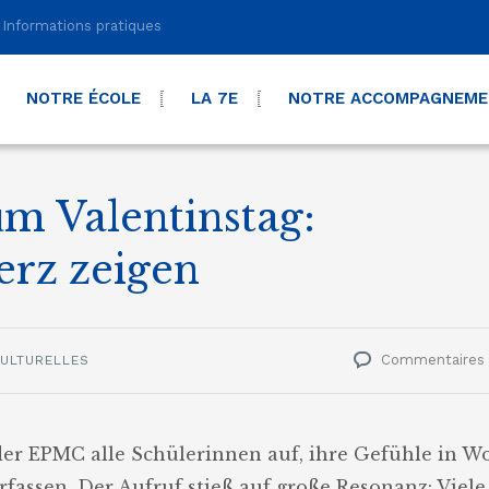
Informations pratiques
NOTRE ÉCOLE
LA 7E
NOTRE ACCOMPAGNEM
m Valentinstag:
erz zeigen
Commentaires
CULTURELLES
 der EPMC alle Schülerinnen auf, ihre Gefühle in W
rfassen. Der Aufruf stieß auf große Resonanz: Viele