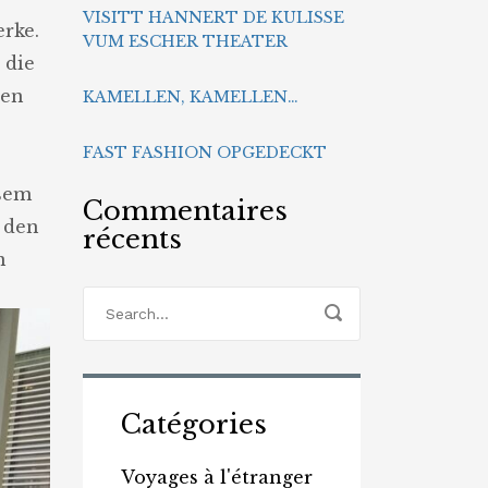
Herz
VISITT HANNERT DE KULISSE
zeigen
erke.
VUM ESCHER THEATER
 die
ten
KAMELLEN, KAMELLEN…
FAST FASHION OPGEDECKT
esem
Commentaires
 den
récents
n
Catégories
Voyages à l'étranger