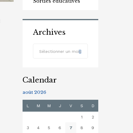
Sorties éducatives
E
Archives
Archives
Sélectionner un mois
Calendar
août 2026
L
M
M
J
V
S
D
1
2
3
4
5
6
7
8
9