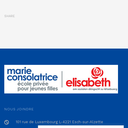
SHARE
NOUS JOINDRE
101 rue de Luxembourg L-4221 Esch-sur-Alzette