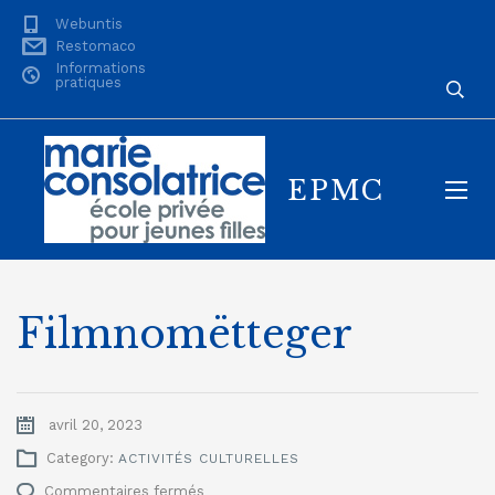
Webuntis
Restomaco
Informations
pratiques
EPMC
Filmnomëtteger
avril 20, 2023
Category:
ACTIVITÉS CULTURELLES
sur
Commentaires fermés