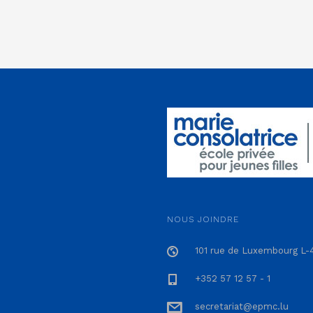
NOUS JOINDRE
101 rue de Luxembourg L-
+352 57 12 57 - 1
secretariat@epmc.lu