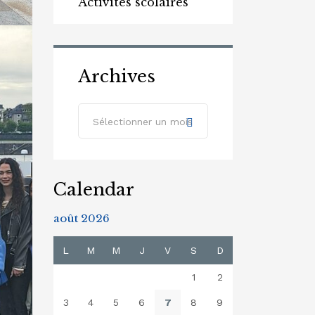
Activités scolaires
Archives
Archives
Sélectionner un mois
Calendar
août 2026
L
M
M
J
V
S
D
1
2
3
4
5
6
7
8
9