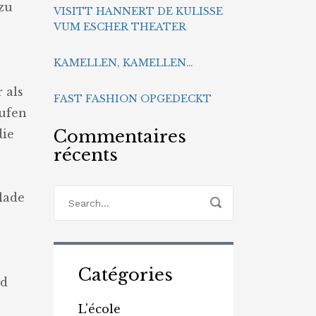
zu
VISITT HANNERT DE KULISSE
VUM ESCHER THEATER
e
KAMELLEN, KAMELLEN…
 als
FAST FASHION OPGEDECKT
tufen
Commentaires
die
récents
lade
Catégories
nd
L'école