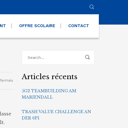
ENT
OFFRE SCOLAIRE
CONTACT
Articles récents
sur
 fermés
4TPCM
5G2 TEAMBUILDING AM
in
MARIENDALL
Köln
TRASH VALUE CHALLENGE AN
lasse
DER 6P1
t.