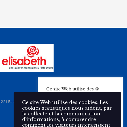
Ce site Web utilise des 🍪
cookies. Les cookies
statistiques nous aident, par la
4221 Esch-sur-Alzette
Ce site Web utilise des cookies. Les
collecte et la communication
cookies statistiques nous aident, par
d'informations, à comprendre
la collecte et la communication
comment les visiteurs
d'informations, à comprendre
interagissent avec notre site
comment les visiteurs interagissent
Web.