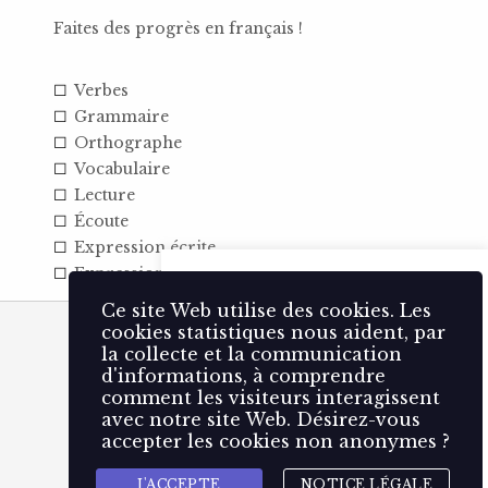
Faites des progrès en français !
Verbes
Grammaire
Orthographe
Vocabulaire
Lecture
Écoute
Expression écrite
Expression orale
Ce site Web utilise des 🍪
cookies. Les cookies statistiques
Ce site Web utilise des cookies. Les
nous aident, par la collecte et la
cookies statistiques nous aident, par
communication d'informations,
la collecte et la communication
à comprendre comment les
d'informations, à comprendre
visiteurs interagissent avec
comment les visiteurs interagissent
notre site Web.
avec notre site Web. Désirez-vous
accepter les cookies non anonymes ?
Accepter
Rejeter
J'ACCEPTE
NOTICE LÉGALE