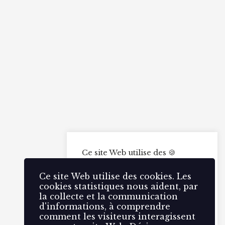
Ce site Web utilise des 🍪
cookies. Les cookies
statistiques nous aident, par la
Ce site Web utilise des cookies. Les
collecte et la communication
cookies statistiques nous aident, par
d'informations, à comprendre
la collecte et la communication
comment les visiteurs
d'informations, à comprendre
interagissent avec notre site
comment les visiteurs interagissent
Web.