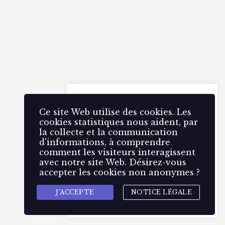
Ce site Web utilise des 🍪
cookies. Les cookies statistiques
Ce site Web utilise des cookies. Les
nous aident, par la collecte et la
cookies statistiques nous aident, par
communication d'informations,
la collecte et la communication
à comprendre comment les
d'informations, à comprendre
visiteurs interagissent avec
comment les visiteurs interagissent
notre site Web.
avec notre site Web. Désirez-vous
accepter les cookies non anonymes ?
Accepter
Rejeter
J'ACCEPTE
NOTICE LÉGALE
Gestion des cookies