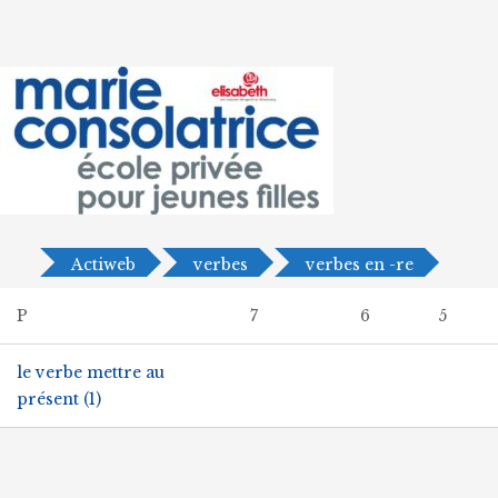
Actiweb
verbes
verbes en -re
P
7
6
5
le verbe mettre au
présent (1)