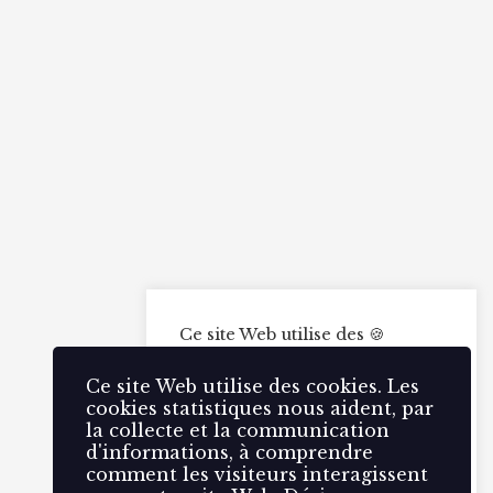
Ce site Web utilise des 🍪
cookies. Les cookies
statistiques nous aident, par la
Ce site Web utilise des cookies. Les
collecte et la communication
cookies statistiques nous aident, par
d'informations, à comprendre
la collecte et la communication
comment les visiteurs
d'informations, à comprendre
interagissent avec notre site
comment les visiteurs interagissent
Web.