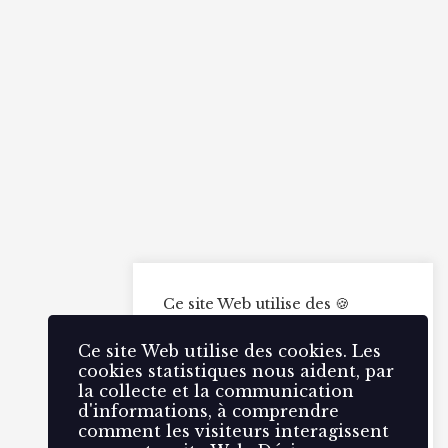
Ce site Web utilise des 🍪
cookies. Les cookies
statistiques nous aident, par la
Ce site Web utilise des cookies. Les
collecte et la communication
cookies statistiques nous aident, par
d'informations, à comprendre
la collecte et la communication
comment les visiteurs
d'informations, à comprendre
interagissent avec notre site
comment les visiteurs interagissent
Web.