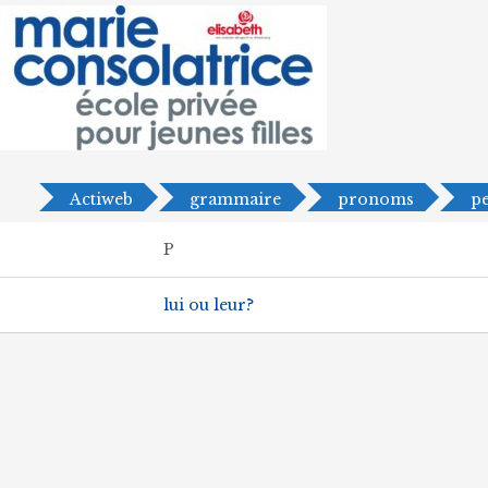
Actiweb
grammaire
pronoms
p
P
lui ou leur?