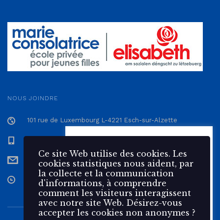
NOUS JOINDRE
101 rue de Luxembourg L-4221 Esch-sur-Alzette
+352 57 12 57 - 1
Ce site Web utilise des 🍪
cookies. Les cookies statistiques
Ce site Web utilise des cookies. Les
secretariat@epmc.lu
nous aident, par la collecte et la
cookies statistiques nous aident, par
communication d'informations,
la collecte et la communication
à comprendre comment les
Du Lundi au Vendredi de 7h30 à 17h
d'informations, à comprendre
visiteurs interagissent avec
comment les visiteurs interagissent
notre site Web.
avec notre site Web. Désirez-vous
accepter les cookies non anonymes ?
Accepter
Rejeter