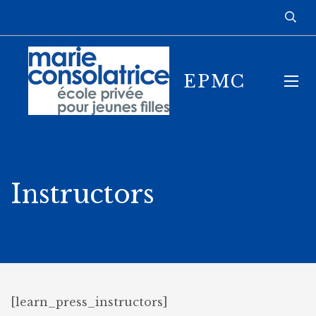
EPMC
Instructors
[learn_press_instructors]