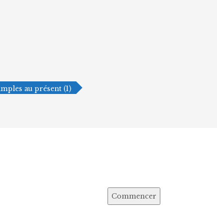
imples au présent (1)
Commencer