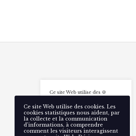
Ce site Web utilise des 🍪
cookies. Les cookies
statistiques nous aident, par la
Ce site Web utilise des cookies. Les
collecte et la communication
cookies statistiques nous aident, par
d'informations, à comprendre
la collecte et la communication
comment les visiteurs
d'informations, à comprendre
interagissent avec notre site
comment les visiteurs interagissent
Web.