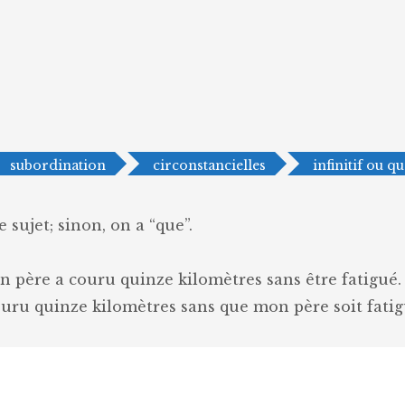
subordination
circonstancielles
infinitif ou q
 sujet; sinon, on a “que”.
n père a couru quinze kilomètres sans être fatigué.
ouru quinze kilomètres sans que mon père soit fatig