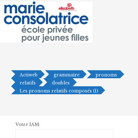
Actiweb
grammaire
pronoms
relatifs
doubles
Les pronoms relatifs composés (1)
Votre IAM: