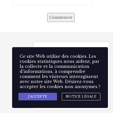
Commencer
Ce site Web utilise des 🍪
cookies. Les cookies statistiques
Ce site Web utilise des cookies. Les
nous aident, par la collecte et la
cookies statistiques nous aident, par
communication d'informations,
la collecte et la communication
à comprendre comment les
d'informations, à comprendre
visiteurs interagissent avec
comment les visiteurs interagissent
notre site Web.
avec notre site Web. Désirez-vous
accepter les cookies non anonymes ?
Accepter
Rejeter
J'ACCEPTE
NOTICE LÉGALE
Gestion des cookies