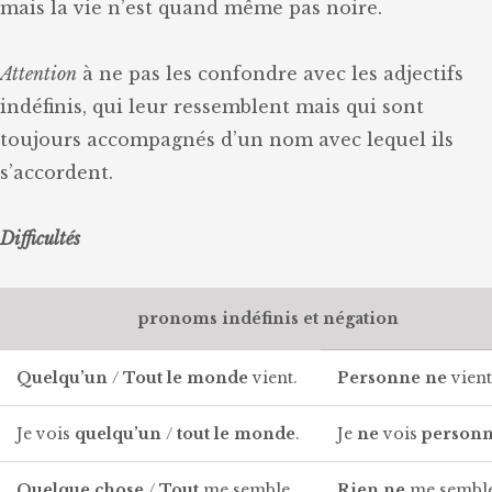
mais la vie n’est quand même pas noire.
Attention
à ne pas les confondre avec les adjectifs
indéfinis, qui leur ressemblent mais qui sont
toujours accompagnés d’un nom avec lequel ils
s’accordent.
Difficultés
pronoms indéfinis et négation
Quelqu’un
/
Tout le monde
vient.
Personne
ne
vient
Je vois
quelqu’un
/
tout le monde
.
Je
ne
vois
person
Quelque chose
/
Tout
me semble
Rien
ne
me sembl