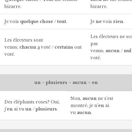
bizarre.
bizarre.
Je vois
quelque chose
/
tout
.
Je
ne
vois
rien
.
Les électeurs ne so
Les électeurs sont
pas
venus;
chacun
a
voté /
certains
ont
venus;
aucun
/
nul
voté.
voté.
un – plusieurs – aucun – en
Non,
aucun
ne s’est
Des éléphants roses? Oui,
montré; je n’
en
ai
j’
en
ai vu
un
/
plusieurs
.
vu
aucun
.