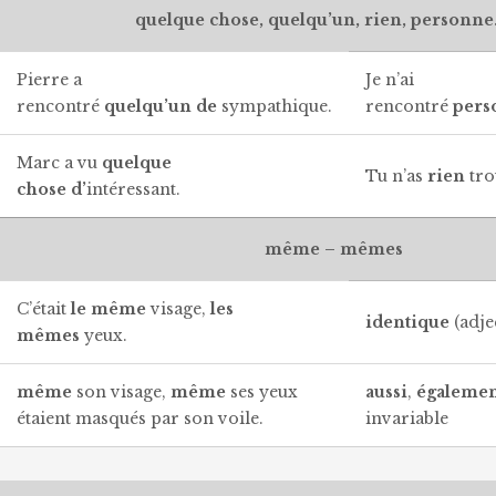
quelque chose, quelqu’un, rien, personn
Pierre a
Je n’ai
rencontré
quelqu’un
de
sympathique.
rencontré
pers
Marc a vu
quelque
Tu n’as
rien
tr
chose
d’
intéressant.
même – mêmes
C’était
le même
visage,
les
identique
(adje
mêmes
yeux.
même
son visage,
même
ses yeux
aussi
,
égalemen
étaient masqués par son voile.
invariable