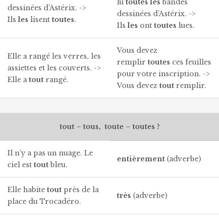
lu
toutes
les
bandes
dessinées d’Astérix. ->
dessinées d’Astérix. ->
Ils
les
lisent
toutes
.
Ils
les
ont
toutes
lues.
Vous devez
Elle a rangé les verres, les
remplir
toutes
ces feuilles
assiettes et les couverts. ->
pour votre inscription. ->
Elle a
tout
rangé.
Vous devez
tout
remplir.
tout – tous, toute – toutes ?
Il n’y a pas un nuage. Le
enti
è
rement
(adverbe)
ciel est
tout
bleu.
Elle habite
tout
près de la
très
(adverbe)
place du Trocadéro.