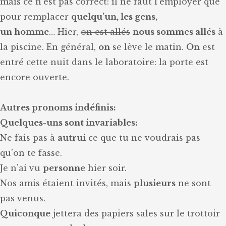
mais ce n’est pas correct: il ne faut l’employer que
pour remplacer
quelqu’un, les gens,
un homme
… Hier,
on est allés
nous sommes allés
à
la piscine. En général,
on
se lève le matin.
On
est
entré cette nuit dans le laboratoire: la porte est
encore ouverte.
Autres pronoms indéfinis:
Quelques-uns sont invariables:
Ne fais pas à
autrui
ce que tu ne voudrais pas
qu’on te fasse.
Je n’ai vu
personne
hier soir.
Nos amis étaient invités, mais
plusieurs
ne sont
pas venus.
Quiconque
jettera des papiers sales sur le trottoir