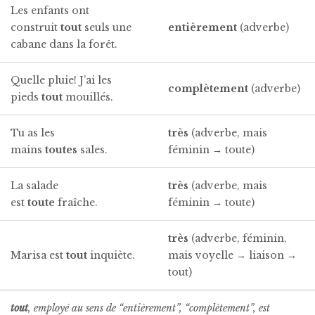
Les enfants ont
construit
tout
seuls une
enti
è
rement
(adverbe)
cabane dans la forêt.
Quelle pluie! J’ai les
compl
è
tement
(adverbe)
pieds
tout
mouillés.
Tu as les
très
(adverbe, mais
mains
toutes
sales.
féminin → toute)
La salade
très
(adverbe, mais
est
toute
fraîche.
féminin → toute)
très
(adverbe, féminin,
Marisa est
tout
inquiète.
mais voyelle → liaison →
tout)
tout
, employé au sens de “entièrement”, “complètement”, est