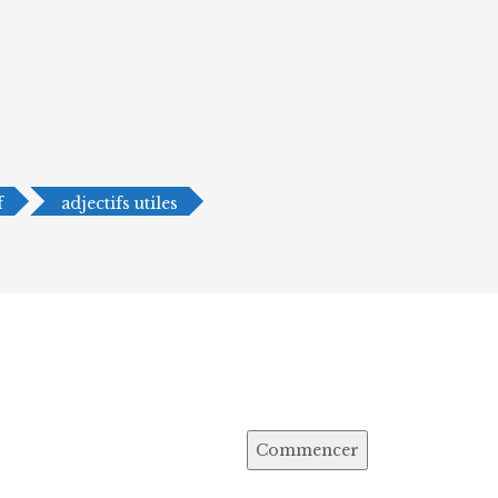
f
adjectifs utiles
Commencer