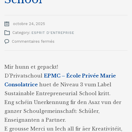
octobre 24, 2025
Category:
ESPRIT D'ENTREPRISE
sur
Commentaires fermés
Niveau
3
vum
Label
Mir hunn et gepackt!
Sustainable
D’Privatschoul
EPMC – École Privée Marie
Entrepreneurial
School
Consolatrice
huet de Niveau 3 vum Label
Sustainable Entrepreneurial School kritt.
Eng schéin Unerkennung fir den Asaz vun der
ganzer Schoulgemeinschaft: Schüler,
Enseignanten a Partner.
E grousse Merci un Iech all fir äer Kreativitéit,