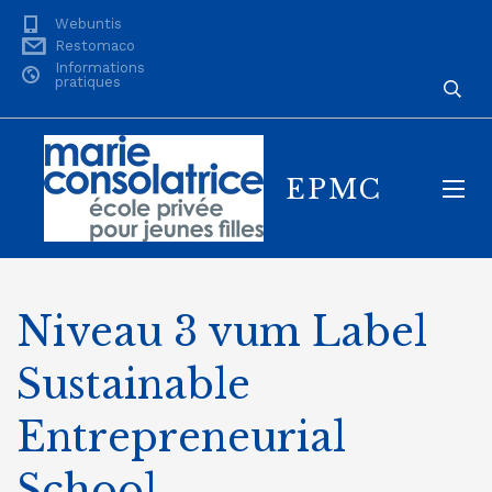
Webuntis
Restomaco
Informations
pratiques
EPMC
Niveau 3 vum Label
Sustainable
Entrepreneurial
School