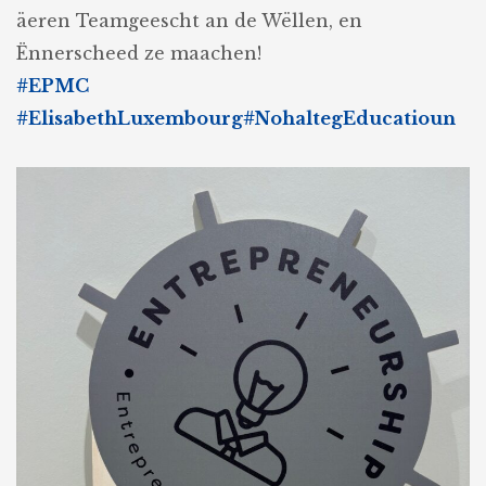
äeren Teamgeescht an de Wëllen, en
Ënnerscheed ze maachen!
#EPMC
#ElisabethLuxembourg
#NohaltegEducatioun