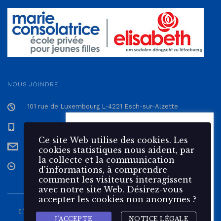
NOUS JOINDRE
101 rue de Luxembourg L-4221 Esch-sur-Alzette
+352 57 12 57 - 1
Ce site Web utilise des 🍪
cookies. Les cookies statistiques
Ce site Web utilise des cookies. Les
secretariat@epmc.lu
nous aident, par la collecte et la
cookies statistiques nous aident, par
communication d'informations,
la collecte et la communication
à comprendre comment les
Du Lundi au Vendredi de 7h30 à 17h
d'informations, à comprendre
visiteurs interagissent avec
comment les visiteurs interagissent
notre site Web.
avec notre site Web. Désirez-vous
accepter les cookies non anonymes ?
Accepter
Rejeter
L'École Privée Marie Consolatrice est une école pour
J'ACCEPTE
NOTICE LÉGALE