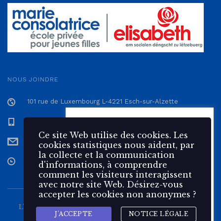
NOUS JOINDRE
101 rue de Luxembourg L-4221 Esch-sur-Alzette
+352 57 12 57 - 1
Ce site Web utilise des 🍪
cookies. Les cookies statistiques
Ce site Web utilise des cookies. Les
secretariat@epmc.lu
nous aident, par la collecte et la
cookies statistiques nous aident, par
communication d'informations,
la collecte et la communication
à comprendre comment les
Du Lundi au Vendredi de 7h30 à 17h
d'informations, à comprendre
visiteurs interagissent avec
comment les visiteurs interagissent
notre site Web.
avec notre site Web. Désirez-vous
accepter les cookies non anonymes ?
Accepter
Rejeter
L'École Privée Marie Consolatrice est une école pour
J'ACCEPTE
NOTICE LÉGALE
Gestion des cookies
jeunes filles du
groupe 🌹 elisabeth