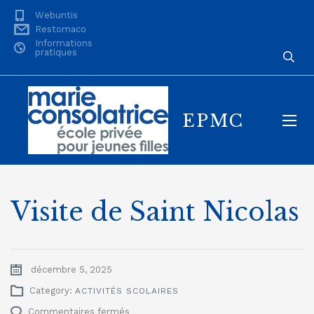
Webuntis
Restomaco
Informations
pratiques
EPMC
Visite de Saint Nicolas
décembre 5, 2025
Category:
ACTIVITÉS SCOLAIRES
sur
Commentaires fermés